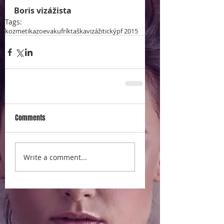
Boris vizážista
Tags:
kozmetika
zoeva
kufrík
taška
vizážitický
pf 2015
Comments
Write a comment...