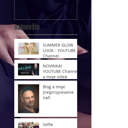
najnovšie
SUMMER GLOW
LOOK - YOUTUBE
Channel
NOVINKA!
YOUTUBE Channel
a moje videá
Blog a moje
(ne)prispievanie
naň
Selfie