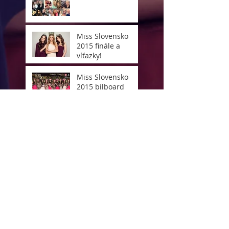
Miss Slovensko
2015 finále a
víťazky!
Miss Slovensko
2015 bilboard
Miss Slovensko
2015
Všetkým vám PF
2015
ZOEVA BAG - skvelá
mejkap taška!