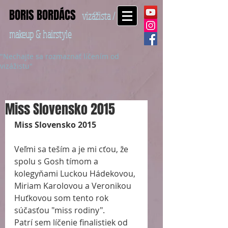
BORIS BORDÁCS
vizážista /
makeup & hairstyle
"Nechajte sa rozmaznať líčením od
vizážistu"
Miss Slovensko 2015
Miss Slovensko 2015
Veľmi sa teším a je mi cťou, že 
spolu s Gosh tímom a 
kolegyňami Luckou Hádekovou, 
Miriam Karolovou a Veronikou 
Huťkovou som tento rok 
súčasťou "miss rodiny". 
Patrí sem líčenie finalistiek od 