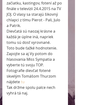
začiatku, kastingov, fotení až po 
finále v televízii 24.4.2015 na TV 
JOJ. O vlasy sa starajú šikovný 
chlapci z tímu Pierot - Pali, Julo 
a Patrik. 
Dievčatá sú naozaj krásne a 
každá je úplne iná, napriek 
tomu sú dosť vyrovnané. 
Toto bude ťažké hodnotenie. 
Zapojte sa aj Vy potom do 
hlasovania Miss Sympatia a 
vyberte tú svoju TOP. 
Fotografie dievčat fotené 
skvelým Tomášom Thurzom 
nájdete 
tu
Tak držme spolu palce nech 
vyhrá tá naj. 