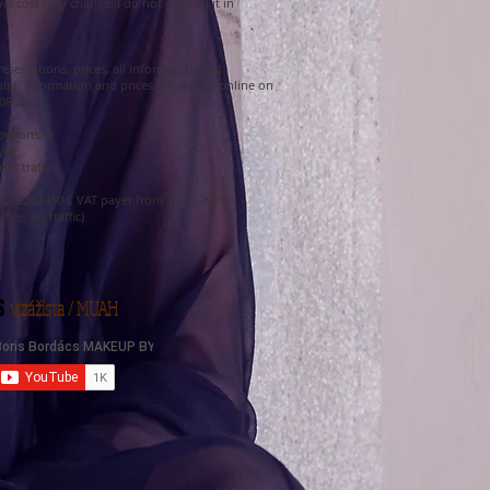
vel cost may change, I do not confirm it in
reservations, prices, all information and
alid information and prices are always online on
.08.2023
yboris.sk
yer
ot traffic)
.: 2023624504, VAT payer.from 15.12.2019
ice, no traffic)
S
vizážista / MUAH