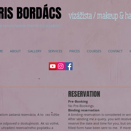
RIS BORDÁCS
vizážista / makeup & ha
e sa rozmaznať líčením od vizážistu"
ME
ABOUT
GALLERY
SERVICES
PRICES
COURSES
CONTACT
RESERVATION
Pre-Booking
No Pre-Bookings.
Binding reservation
lom zaslaná rezervácia. A to cez nižšie
A binding reservation is considered in wr
After sending me a query, you will receive 
te odpoveď o dostupnosti. Ak sú voľné,
reserve the date and time for you, but on
o uhradení rezervačného poplatku a
filled form hase been sent to me. If mor