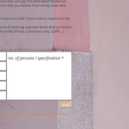
 those who will pay the reservation fee sooner.
voice that you receive from me by email after
nd send it so that I know how to respond to the
 terms of booking, payment terms and conditions
 as FAQ (Prices, Conditions, Faq, GDPR...).
send