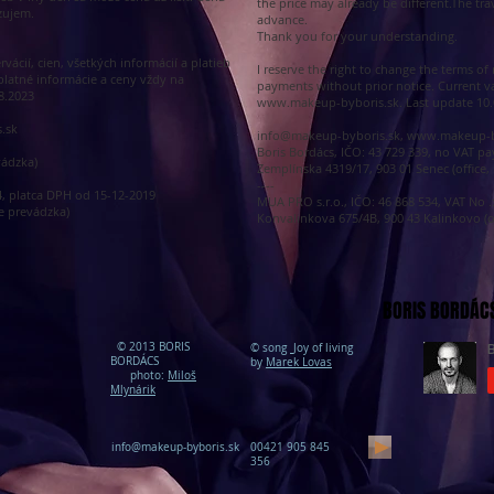
the price may already be different.The tra
zujem.
advance.
Thank you for your understanding.
cií, cien, všetkých informácií a platieb
I reserve the right to change the terms of 
latné informácie a ceny vždy na
payments without prior notice. Current v
8.2023
www.makeup-byboris.sk
. Last update 10
.sk
info@makeup-byboris.sk
,
www.makeup-b
Boris Bordács, IČO: 43 729 339, no VAT pa
vádzka)
Zemplínska 4319/17, 903 01 Senec (office, n
----
4, platca DPH od 15-12-2019
MUA PRO s.r.o., IČO: 46 868 534, VAT No 
e prevádzka)
Konvalinkova 675/4B, 900 43 Kalinkovo (off
BORIS BORDÁC
© 2013 BORIS
© song
Joy of living
BORDÁCS
by
Marek Lovas
photo:
Miloš
Mlynárik
info@makeup-byboris.sk
00421 905 845
356