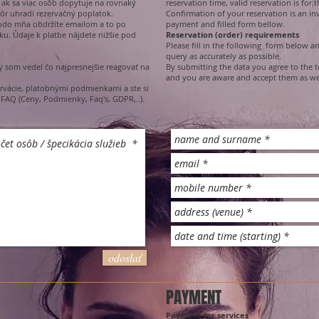
 ak sa viac osôb dopytuje na rovnaký
reservation time, valid reservation is for
kôr uhradí rezervačný poplatok.
Confirmation of your reservation is an in
ú odo mňa obdržíte emailom a to po
payment and filled form bellow.
u. Ůdaje k platbe nájdete nižšie pod
Reservation (order) requirements
Please fill in the following form below a
query as accurately as possible.
y som vedel čo najpresnejšie reagovať na
By submitting the data you agree to the
and you are aware and accept them as well
rvácie, platobnými podmienkami a ste si
 FAQ (Ceny, Podmienky, Faq's, GDPR,..).
odoslať
PAYMENT
Payment for services