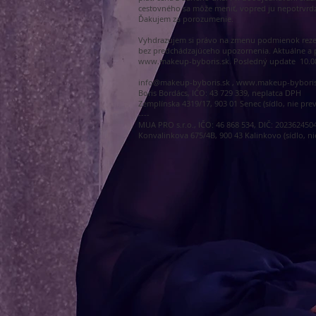
cestovného sa môže meniť, vopred ju nepotrvrd
Ďakujem za porozumenie.
Vyhdrazujem si právo na zmenu podmienok rezervá
bez predchádzajúceho upozornenia. Aktuálne a p
www.makeup-byboris.sk
. Posledný update 10.0
info@makeup-byboris.sk
,
www.makeup-byboris
Boris Bordács, IČO: 43 729 339, neplatca DPH
Zemplínska 4319/17, 903 01 Senec (sídlo, nie pre
----
MUA PRO s.r.o., IČO: 46 868 534, DIČ: 202362450
Konvalinkova 675/4B, 900 43 Kalinkovo (sídlo, ni