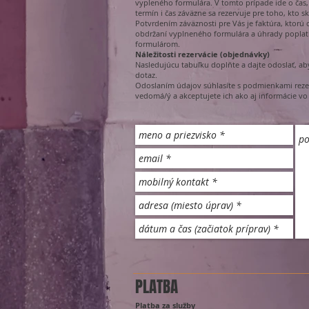
vypleného formulára. V tomto prípade ide o čas,
termín i čas záväzne sa rezervuje pre toho, kto s
Potvrdením záväznosti pre Vás je faktúra, ktor
obdržaní vyplneného formulára a úhrady poplatk
formulárom.
Náležitosti rezervácie (objednávky)
Nasledujúcu tabuľku doplňte a dajte odoslať, ab
dotaz.
Odoslaním údajov súhlasíte s podmienkami reze
vedomá/ý a akceptujete ich ako aj informácie vo
PLATBA
Platba za služby