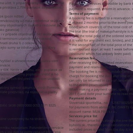
a účet. V prípade platby kartou, je nutné
Payment for services is possible by bank t
a prirátáva 2,75% poplatok za transakcie.
payment is required, inform in advance, +
Terms of payment
k (pozri nižšie)
A booking fee is subject to a reservation f
zerváciou) by už mala prebehnúť skúška (v
* at least 2 months prior to the event (res
j ceny objednaných služieb a cestovné za
bride) which covers ½ of the total cost of
ako garancia)
the trial (the trial of makeup/hairstyle is
 i v prípade objednania bez skúšky (teda
* ½ of the total price of the ordered servic
d termínom udalosti (rezerváciou)
it is valid for any client excl. brides), a
hradí druhá ½ z celkovej ceny
* the second half of the total price of the
tejto sumy sa odrátava formou zľavy
is reimbursed appr. at least 1 week befor
/discount/ which has already been paid)
Reservation fee
vyššie/ a úhrade rezerv.poplatku vám
After receiving the completed reservation
ervácie.
payment and reservation confirmation.
e 60€. Neide o zálohu, ale o poplatok za
The booking fee is non-refundable and is
administratívny poplatok. Vrátiť je ho
charge for booking the date and time of t
e do 90-tich dní pred termínom udalosti
can only be returned in case of cancellati
to the event (reservation).
abilný symbol dátum udalosti (formou,
When making a payment order, specify the
Vaše priezvisko, na rozoznanie platby.
2011 /) and note your surname to read t
Payment details
Slovenská sporiteľňa,, no .: 5218718325/0
 IBAN: SK98 0900 0000 0052 1871 8325
for payments from abroad: B
IC (SWIFT):
account name: MUA PRO s.r.o.,
Services price list
uálne uverejnený tu na stránke
The current price list is always the one t
byboris.sk
, therefore price calculations 
enníku nezasielam. Potvrdením rezervácie
included prices is valid from the day it i
eb v iný deň sa môže cena už líšiť. Cena