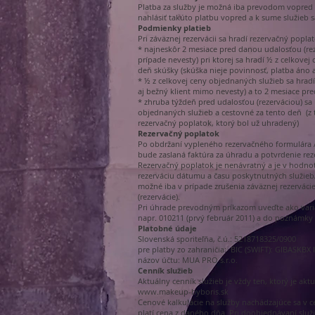
Platba za služby je možná iba prevodom vopred n
nahlásiť takúto platbu vopred a k sume služieb s
Podmienky platieb
Pri záväznej rezervácii sa hradí rezervačný poplato
* najneskôr 2 mesiace pred danou udalosťou (re
prípade nevesty) pri ktorej sa hradí ½ z celkove
deň skúšky (skúška nieje povinnosť, platba áno 
* ½ z celkovej ceny objednaných služieb sa hradí
aj bežný klient mimo nevesty) a to 2 mesiace pre
* zhruba týždeň pred udalosťou (rezerváciou) sa 
objednaných služieb a cestovné za tento deň (z 
rezervačný poplatok, ktorý bol už uhradený)
Rezervačný poplatok
Po obdržaní vypleného rezervačného formulára /
bude zaslaná faktúra za úhradu a potvrdenie rez
Rezervačný poplatok je nenávratný a je v hodnot
rezerváciu dátumu a času poskytnutných služieb/
možné iba v prípade zrušenia záväznej rezerváci
(rezervácie).
Pri úhrade prevodným príkazom uveďte ako vari
napr. 010211 (prvý február 2011) a do poznámky 
Platobné údaje
Slovenská sporiteľňa, č.ú.: 5218718325/0900
pre platby zo zahraničia: BIC (SWIFT): GIBASKBX
názov účtu: MUA PRO s.r.o.
Cenník služieb
Aktuálny cenník služieb je vždy ten, ktorý je akt
www.makeup-byboris.sk
Cenové kalkulácie na služby nachádzajúce sa v c
platí cena z daného dňa. Pri doobjednávaní služi