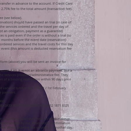
ransfer in advance to the account. If Credit Card
 2,75% fee to the total amount (transaction fee).
ee (see below).
ervation) should have passed an trial (in case of
 the services ordered and the travel per day of
 not an obligation, payment as a guarantee)
es is paid even if the order is without a trial (so
nd 2 months before the event date (reservation)
 ordered services and the travel costs for this day
e event (this amount is deducted reservation fee
 form (above) you will be sent an invoice for
 worth € 6
0. It is not an advance payment, but a
he services provided/administrative fee. They
on of a binding reservation within 90 days prior
 variable symbol (eg, 010211 / 1st February
he payment.
900
 GIBASKBX IBAN: SK98 0900 0000 0052 1871 8325
hat is currently published here on
www.makeup-
are not sended by me. Reservation confirmation
s sent. When ordering the services on another day,