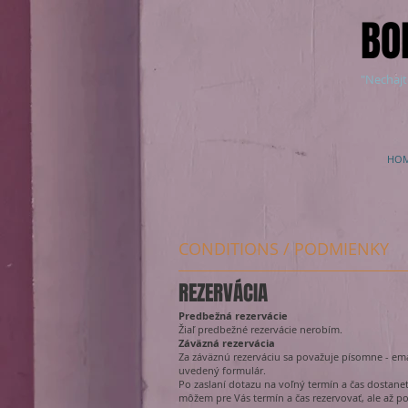
BO
"Nechajt
HO
CONDITIONS / PODMIENKY
REZERVÁCIA
Predbežná rezervácie
Žiaľ predbežné rezervácie nerobím.
Záväzná rezervácia
Za záväznú rezerváciu sa považuje písomne - emai
uvedený formulár.
Po zaslaní dotazu na voľný termín a čas dostane
môžem pre Vás termín a čas rezervovať, ale až p