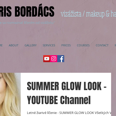
RIS BORDÁCS
vizážista / makeup & ha
e sa rozmaznať líčením od vizážistu"
ME
ABOUT
GALLERY
SERVICES
PRICES
COURSES
CONTACT
SUMMER GLOW LOOK -
YOUTUBE Channel
Letné žiarivé líčenie - SUMMER GLOW LOOK Všetkých Vás