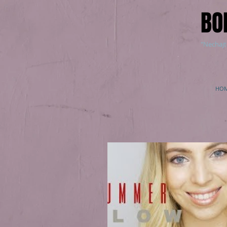
BO
"Nechajt
HO