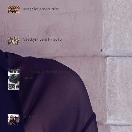
Miss Slovensko 2015
Všetkým vám PF 2015
ZOEVA BAG - skvelá mejkap
taška!
Jana Tomas - styling