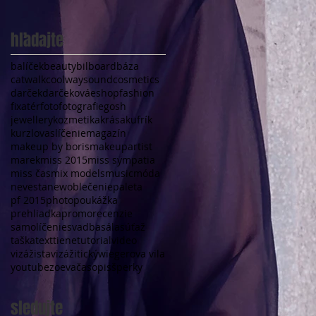
hľadajte
balíček
beauty
bilboard
báza
catwalk
coolwaysound
cosmetics
darček
darčeková
eshop
fashion
fixatér
foto
fotografie
gosh
jewellery
kozmetika
krása
kufrík
kurz
lovas
líčenie
magazín
makeup by boris
makeupartist
marek
miss 2015
miss sympatia
miss čas
mix models
music
móda
nevesta
new
oblečenie
paleta
pf 2015
photo
poukážka
prehliadka
promo
recenzie
samolíčenie
svadba
sála
súťaž
taška
text
tiene
tutorial
video
vizážista
vizážitický
wiegerova vila
youtube
zoeva
časopis
šperky
sledujte