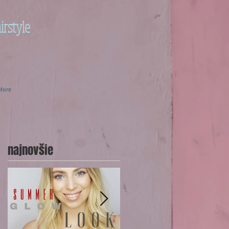
irstyle
More
najnovšie