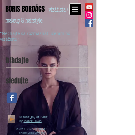
BORIS BORDÁCS
vizážista /
makeup & hairstyle
"Nechajte sa rozmaznať líčením od
vizážistu"
hľadajte
sledujte
© song
Joy of living
by
Marek Lovas
© 2013 BORIS BORDÁCS
photo:
Miloš Mlynárik