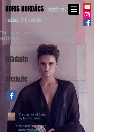
BORIS BORDÁCS
vizážista /
makeup & hairstyle
"Nechajte sa rozmaznať líčením od
vizážistu"
hľadajte
sledujte
© song
Joy of living
by
Marek Lovas
© 2013 BORIS BORDÁCS
photo:
Miloš Mlynárik