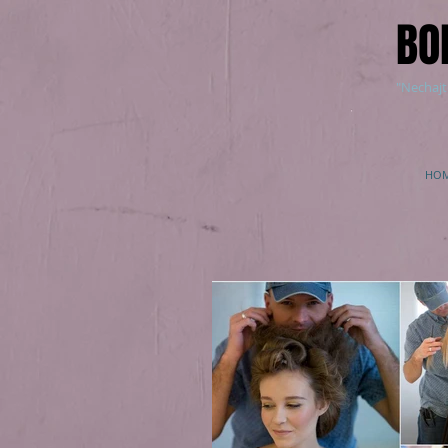
BO
"Nechajt
HO