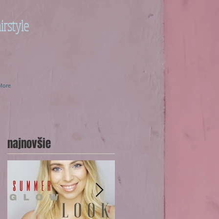
irstyle
More
najnovšie