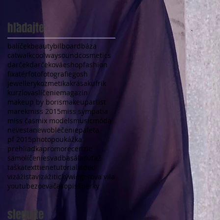
hľadajte
balíček
beauty
bilboard
báza
catwalk
coolwaysound
cosmetics
darček
darčeková
eshop
fashion
fixatér
foto
fotografie
gosh
jewellery
kozmetika
krása
kufrík
kurz
lovas
líčenie
magazín
makeup by boris
makeupartist
marek
miss 2015
miss sympatia
miss čas
mix models
music
móda
nevesta
new
oblečenie
paleta
pf 2015
photo
poukážka
prehliadka
promo
recenzie
samolíčenie
svadba
sála
súťaž
taška
text
tiene
tutorial
video
vizážista
vizážitický
wiegerova vila
youtube
zoeva
časopis
šperky
sledujte