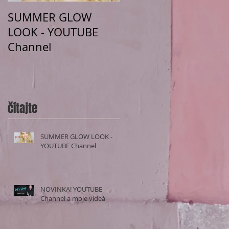
SUMMER GLOW
NOVINKA! YOUTUBE
LOOK - YOUTUBE
Channel a moje
a
Channel
videá
čítajte
SUMMER GLOW LOOK -
YOUTUBE Channel
NOVINKA! YOUTUBE
Channel a moje videá