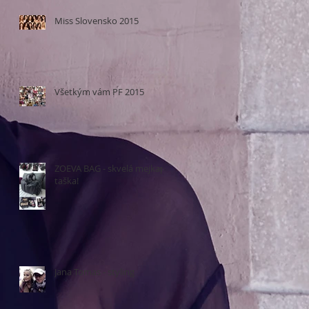
Miss Slovensko 2015
Všetkým vám PF 2015
ZOEVA BAG - skvelá mejkap
taška!
Jana Tomas - styling