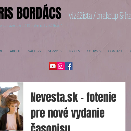
RIS BORDÁCS
vizážista / makeup & ha
e sa rozmaznať líčením od vizážistu"
ME
ABOUT
GALLERY
SERVICES
PRICES
COURSES
CONTACT
Nevesta.sk - fotenie
pre nové vydanie
časopisu