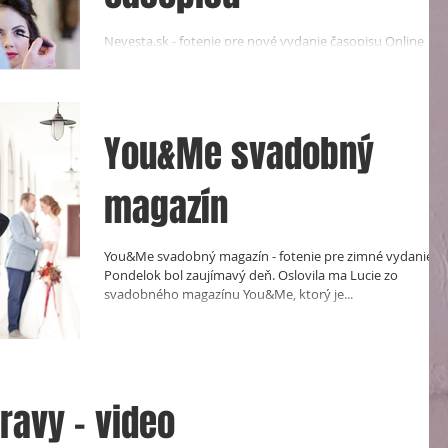
Nevesta.sk - fotenie pre nové vydanie časopisu Online
časopis portálu www.nevesta.sk s názvom časopis Nevest
už má za sebou zopár...
You&Me svadobný
magazín
You&Me svadobný magazín - fotenie pre zimné vydanie
Pondelok bol zaujímavý deň. Oslovila ma Lucie zo
svadobného magazínu You&Me, ktorý je...
ravy - video