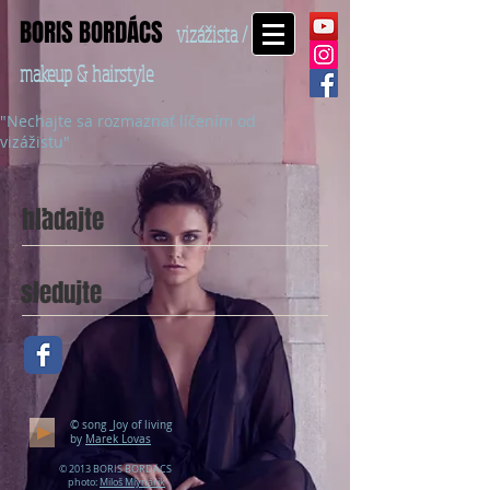
BORIS BORDÁCS
vizážista /
makeup & hairstyle
"Nechajte sa rozmaznať líčením od
vizážistu"
hľadajte
sledujte
© song
Joy of living
by
Marek Lovas
© 2013 BORIS BORDÁCS
photo:
Miloš Mlynárik