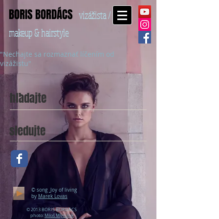
BORIS BORDÁCS
vizážista /
makeup & hairstyle
"Nechajte sa rozmaznať líčením od
vizážistu"
hľadajte
sledujte
© song
Joy of living
by
Marek Lovas
© 2013 BORIS BORDÁCS
photo:
Miloš Mlynárik