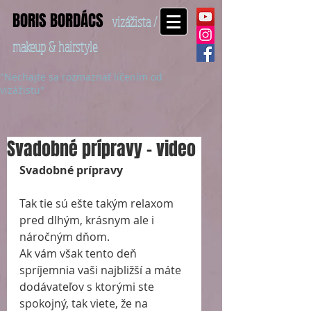
BORIS BORDÁCS
vizážista /
makeup & hairstyle
"Nechajte sa rozmaznať líčením od
vizážistu"
Svadobné prípravy - video
Svadobné prípravy
Tak tie sú ešte takým relaxom 
pred dlhým, krásnym ale i 
náročným dňom. 
Ak vám však tento deň 
spríjemnia vaši najbližší a máte 
dodávateľov s ktorými ste 
spokojný, tak viete, že na 