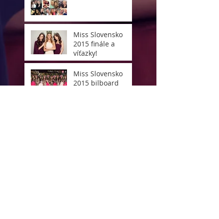
Miss Slovensko
2015 finále a
víťazky!
Miss Slovensko
2015 bilboard
Miss Slovensko
2015
Všetkým vám PF
2015
ZOEVA BAG - skvelá
mejkap taška!