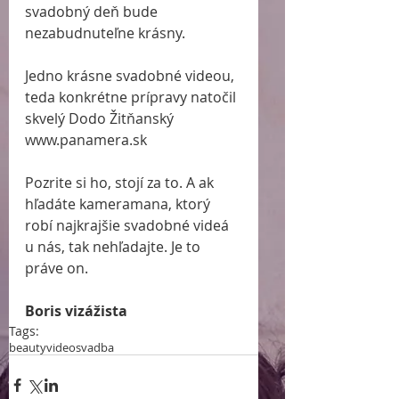
svadobný deň bude 
nezabudnuteľne krásny. 
Jedno krásne svadobné videou, 
teda konkrétne prípravy natočil 
skvelý Dodo Žitňanský 
www.panamera.sk 
Pozrite si ho, stojí za to. A ak 
hľadáte kameramana, ktorý 
robí najkrajšie svadobné videá 
u nás, tak nehľadajte. Je to 
práve on. 
Boris vizážista
Tags:
beauty
video
svadba