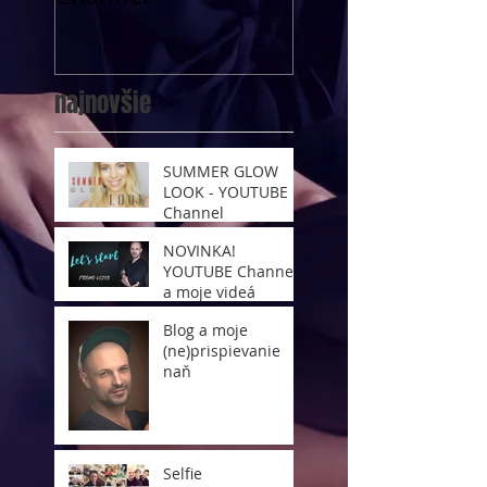
najnovšie
SUMMER GLOW
LOOK - YOUTUBE
Channel
NOVINKA!
YOUTUBE Channel
a moje videá
Blog a moje
(ne)prispievanie
naň
Selfie